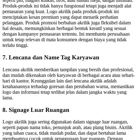
seperti pin, magnet kulkas, bros, atau hiasan meja, sangat diminati.
Produk-produk ini tidak hanya fungsional tetapi juga menjadi alat
pemasaran yang kuat. Logo akrilik pada produk-produk ini
menciptakan kesan premium yang dapat menarik perhatian
pelanggan. Produk promosi berbahan akrilik juga fleksibel dalam
hal desain, memungkinkan berbagai bentuk kreatif yang sesuai
dengan kampanye pemasaran tertentu. Ini membantu perusahaan
untuk tetap relevan di mata konsumen dengan biaya yang tidak
terlalu tinggi.
7. Lencana dan Name Tag Karyawan
Lencana akrilik memberikan tampilan yang bersih dan profesional,
dan mudah dikenakan oleh karyawan di berbagai acara atau sehari-
hari di kantor. Keunggulan lain dari lencana akrilik adalah
ketahanannya terhadap goresan dan perubahan warna, memastikan
logo dan informasi tetap terlihat jelas dalam jangka waktu yang
lama.
8. Signage Luar Ruangan
Logo akrilik juga sering digunakan dalam signage luar ruangan,
seperti papan nama toko, penunjuk arah, atau plang bisnis. Akrilik
yang tahan cuaca, tidak mudah pudar, dan dapat bertahan lama
membuatnya cocok untuk penggunaan luar ruangan. Dengan