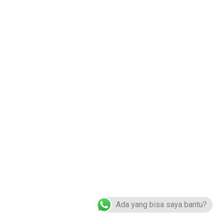
Apakah Anda mencari papan tanda yang menarik? Ingin menarik lebih
banyak pelanggan? Ingin menonjol dari pesaing dan pelanggan Anda
untuk mengingat merek Anda? Kami bisa membantu.
Hubungi Kami :
0822-4984-5614
logoakrilik@gmail.com
Jl. Raya Pd. Petir No.3, Pd. Petir, Kec. Bojongsari, Kota Depok, Jawa Barat
16517
Logo Acrylic (C) 2019 ALL RIGHTS RESERVED
Ada yang bisa saya bantu?