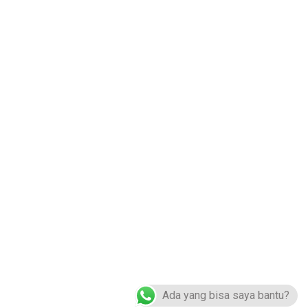
Hubungi Kami :
0822-4984-5614
logoakrilik@gmail.com
ir No.3, Pd. Petir, Kec. Bojongsari, Kota Depok, Jawa Barat 16517
Ada yang bisa saya bantu?