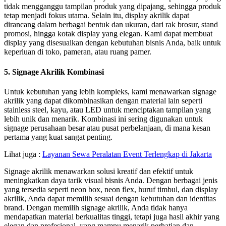
tidak mengganggu tampilan produk yang dipajang, sehingga produk
tetap menjadi fokus utama. Selain itu, display akrilik dapat
dirancang dalam berbagai bentuk dan ukuran, dari rak brosur, stand
promosi, hingga kotak display yang elegan. Kami dapat membuat
display yang disesuaikan dengan kebutuhan bisnis Anda, baik untuk
keperluan di toko, pameran, atau ruang pamer.
5. Signage Akrilik Kombinasi
Untuk kebutuhan yang lebih kompleks, kami menawarkan signage
akrilik yang dapat dikombinasikan dengan material lain seperti
stainless steel, kayu, atau LED untuk menciptakan tampilan yang
lebih unik dan menarik. Kombinasi ini sering digunakan untuk
signage perusahaan besar atau pusat perbelanjaan, di mana kesan
pertama yang kuat sangat penting.
Lihat juga :
Layanan Sewa Peralatan Event Terlengkap di Jakarta
Signage akrilik menawarkan solusi kreatif dan efektif untuk
meningkatkan daya tarik visual bisnis Anda. Dengan berbagai jenis
yang tersedia seperti neon box, neon flex, huruf timbul, dan display
akrilik, Anda dapat memilih sesuai dengan kebutuhan dan identitas
brand. Dengan memilih signage akrilik, Anda tidak hanya
mendapatkan material berkualitas tinggi, tetapi juga hasil akhir yang
elegan dan profesional, yang mampu menarik perhatian dan