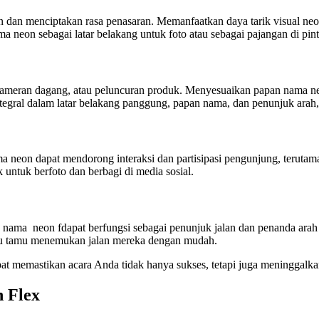
ian dan menciptakan rasa penasaran. Memanfaatkan daya tarik visual 
a neon sebagai latar belakang untuk foto atau sebagai pajangan di 
, pameran dagang, atau peluncuran produk. Menyesuaikan papan nama n
ntegral dalam latar belakang panggung, papan nama, dan penunjuk ara
 neon dapat mendorong interaksi dan partisipasi pengunjung, terutama 
 untuk berfoto dan berbagi di media sosial.
nama neon fdapat berfungsi sebagai penunjuk jalan dan penanda arah ya
bantu tamu menemukan jalan mereka dengan mudah.
t memastikan acara Anda tidak hanya sukses, tetapi juga meninggalka
 Flex