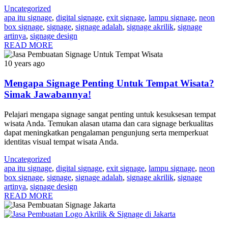
Uncategorized
apa itu signage
,
digital signage
,
exit signage
,
lampu signage
,
neon
box signage
,
signage
,
signage adalah
,
signage akrilik
,
signage
artinya
,
signage design
READ MORE
10 years ago
Mengapa Signage Penting Untuk Tempat Wisata?
Simak Jawabannya!
Pelajari mengapa signage sangat penting untuk kesuksesan tempat
wisata Anda. Temukan alasan utama dan cara signage berkualitas
dapat meningkatkan pengalaman pengunjung serta memperkuat
identitas visual tempat wisata Anda.
Uncategorized
apa itu signage
,
digital signage
,
exit signage
,
lampu signage
,
neon
box signage
,
signage
,
signage adalah
,
signage akrilik
,
signage
artinya
,
signage design
READ MORE