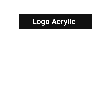
Dipertimbangkan?
Logo Acrylic
Di Jakarta, kebutuhan akan logo akrilik semakin
meningkat, terutama bagi bisnis dan event organizer
yang ingin tampil profesional dan menonjol.
Informasi
acrylic sign
,
acrylic signage
,
jasa logo akrilik
,
logo acrylic
,
logo akrilik
,
logo akrilik jakarta
READ MORE