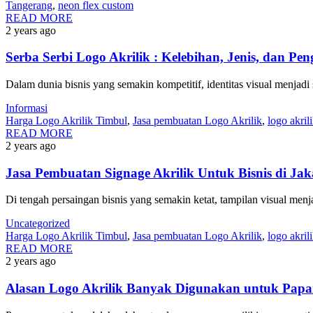
Tangerang
,
neon flex custom
READ MORE
2 years ago
Serba Serbi Logo Akrilik : Kelebihan, Jenis, dan Pen
Dalam dunia bisnis yang semakin kompetitif, identitas visual menjad
Informasi
Harga Logo Akrilik Timbul
,
Jasa pembuatan Logo Akrilik
,
logo akril
READ MORE
2 years ago
Jasa Pembuatan Signage Akrilik Untuk Bisnis di Jak
Di tengah persaingan bisnis yang semakin ketat, tampilan visual menj
Uncategorized
Harga Logo Akrilik Timbul
,
Jasa pembuatan Logo Akrilik
,
logo akril
READ MORE
2 years ago
Alasan Logo Akrilik Banyak Digunakan untuk Pap