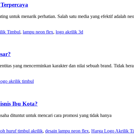
 Terpercaya
ing untuk menarik perhatian. Salah satu media yang efektif adalah ne
lik Timbul
,
lampu neon flex
,
logo akrilik 3d
esar?
ntitas yang mencerminkan karakter dan nilai sebuah brand. Tidak hera
logo akrilik timbul
isnis Ibu Kota?
usaha dituntut untuk mencari cara promosi yang tidak hanya
oh huruf timbul akrilik
,
desain lampu neon flex
,
Harga Logo Akrilik T