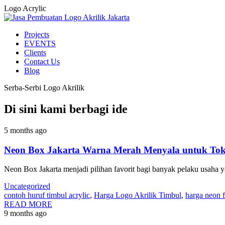
Logo Acrylic
Projects
EVENTS
Clients
Contact Us
Blog
Serba-Serbi Logo Akrilik
Di sini kami berbagi ide
5 months ago
Neon Box Jakarta Warna Merah Menyala untuk To
Neon Box Jakarta menjadi pilihan favorit bagi banyak pelaku usaha y
Uncategorized
contoh huruf timbul acrylic
,
Harga Logo Akrilik Timbul
,
harga neon f
READ MORE
9 months ago