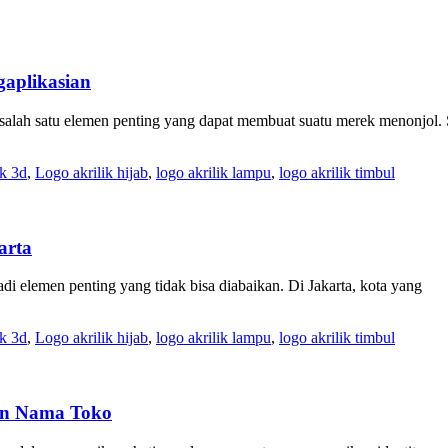
gaplikasian
i salah satu elemen penting yang dapat membuat suatu merek menonjol.
ik 3d
,
Logo akrilik hijab
,
logo akrilik lampu
,
logo akrilik timbul
arta
adi elemen penting yang tidak bisa diabaikan. Di Jakarta, kota yang
ik 3d
,
Logo akrilik hijab
,
logo akrilik lampu
,
logo akrilik timbul
an Nama Toko