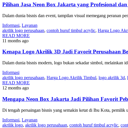
Pilihan Jasa Neon Box Jakarta yang Profesional dan
Dalam dunia bisnis dan event, tampilan visual memegang peranan pent
Informasi
,
Layanan
akrilik logo perusahaan
,
contoh huruf timbul acrylic
,
Harga Logo Akri
READ MORE
11 months ago
Kenapa Logo Akrilik 3D Jadi Favorit Perusahaan B
Dalam dunia bisnis modern, logo bukan sekadar simbol, melainkan ide
Informasi
akrilik logo perusahaan
,
Harga Logo Akrilik Timbul
,
logo akrilik 3d
,
READ MORE
12 months ago
Mengapa Neon Box Jakarta Jadi Pilihan Favorit Peb
Di tengah persaingan bisnis yang semakin ketat di Ibu Kota, pemilik 
Informasi
,
Layanan
akrilik logo
,
akrilik logo perusahaan
,
contoh huruf timbul acrylic
,
cont