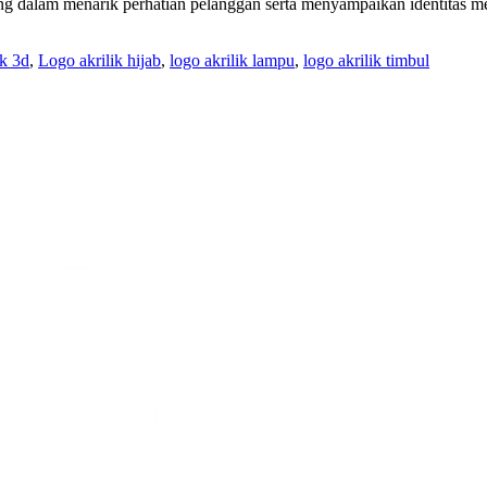
ing dalam menarik perhatian pelanggan serta menyampaikan identitas 
ik 3d
,
Logo akrilik hijab
,
logo akrilik lampu
,
logo akrilik timbul