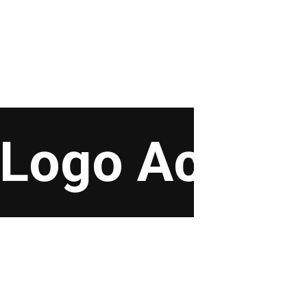
Uncategorized
go
Harga Logo Akrilik Timbul
,
Jasa pembuatan Logo
Akrilik
,
logo akrilik 3d
,
Logo akrilik hijab
,
logo
akrilik lampu
,
logo akrilik timbul
READ MORE
Logo Acryli