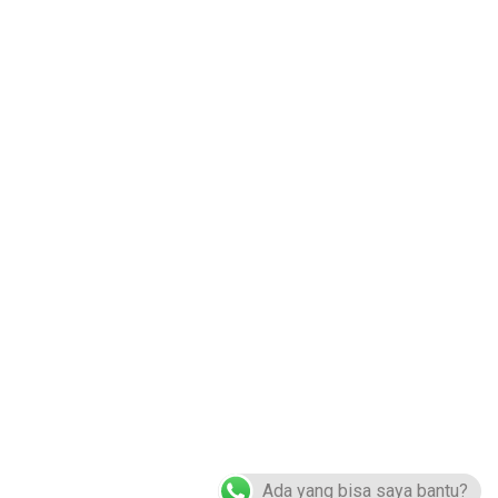
Hubungi Kami :
0822-4984-5614
logoakrilik@gmail.com
ir No.3, Pd. Petir, Kec. Bojongsari, Kota Depok, Jawa Barat 16517
Ada yang bisa saya bantu?